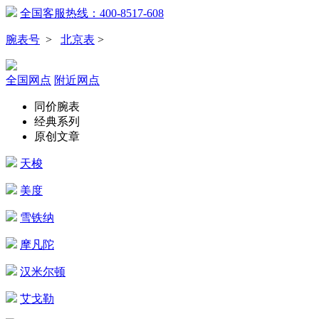
全国客服热线：400-8517-608
腕表号
>
北京表
>
全国网点
附近网点
同价腕表
经典系列
原创文章
天梭
美度
雪铁纳
摩凡陀
汉米尔顿
艾戈勒